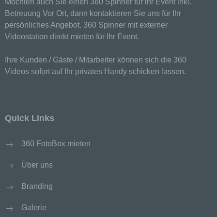
Möchten auch Sie einen 360 Spinner für ihr Event inkl.
sie betreffenden personenbezogenen Daten
einverstanden ist.
Betreuung Vor Ort, dann kontaktieren Sie uns für Ihr
persönliches Angebot. 360 Spinner mit externer
Videostation direkt mieten für Ihr Event.
Name und Anschrift des für die Verarbeitung
Verantwortlichen
Ihre Kunden / Gäste / Mitarbeiter können sich die 360
Verantwortlicher im Sinne der Datenschutz-
Videos sofort auf Ihr privates Handy schicken lassen.
Grundverordnung, sonstiger in den Mitgliedstaaten
der Europäischen Union geltenden
Datenschutzgesetze und anderer Bestimmungen
mit datenschutzrechtlichem Charakter ist die:
Quick Links
Cookies / SessionStorage / LocalStorage
360 FotoBox mieten
Die Internetseiten verwenden teilweise so
genannte Cookies, LocalStorage und
Über uns
SessionStorage. Dies dient dazu, unser Angebot
nutzerfreundlicher, effektiver und sicherer zu
Branding
machen. Local Storage und SessionStorage ist
eine Technologie, mit welcher ihr Browser Daten
Galerie
auf Ihrem Computer oder mobilen Gerät