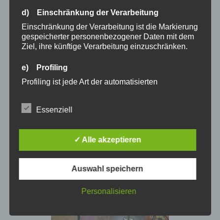
d) Einschränkung der Verarbeitung
Einschränkung der Verarbeitung ist die Markierung
gespeicherter personenbezogener Daten mit dem
Ziel, ihre künftige Verarbeitung einzuschränken.
e) Profiling
Profiling ist jede Art der automatisierten
Verarbeitung personenbezogener Daten, die darin
besteht, dass diese personenbezogenen Daten
Essenziell
verwendet werden, um bestimmte persönliche
Aspekte, die sich auf eine natürliche Person
beziehen, zu bewerten, insbesondere, um Aspekte
✓ Alle akzeptieren
bezüglich Arbeitsleistung, wirtschaftlicher Lage,
Gesundheit, persönlicher Vorlieben, Interessen,
Zuverlässigkeit, Verhalten, Aufenthaltsort oder
Auswahl speichern
Ortswechsel dieser natürlichen Person zu
analysieren oder vorherzusagen.
Personalisieren
f) Pseudonymisierung
Pseudonymisierung ist die Verarbeitung