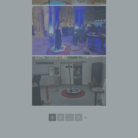
personenbezogener Daten in einer Weise, auf
welche die personenbezogenen Daten ohne
Hinzuziehung zusätzlicher Informationen nicht
mehr einer spezifischen betroffenen Person
zugeordnet werden können, sofern diese
zusätzlichen Informationen gesondert aufbewahrt
werden und technischen und organisatorischen
Maßnahmen unterliegen, die gewährleisten, dass
die personenbezogenen Daten nicht einer
identifizierten oder identifizierbaren natürlichen
Person zugewiesen werden.
g) Verantwortlicher oder für die Verarbeitung
Verantwortlicher
Verantwortlicher oder für die Verarbeitung
Verantwortlicher ist die natürliche oder juristische
Person, Behörde, Einrichtung oder andere Stelle,
die allein oder gemeinsam mit anderen über die
Zwecke und Mittel der Verarbeitung von
1
2
...
9
►
personenbezogenen Daten entscheidet. Sind die
Zwecke und Mittel dieser Verarbeitung durch das
Unionsrecht oder das Recht der Mitgliedstaaten