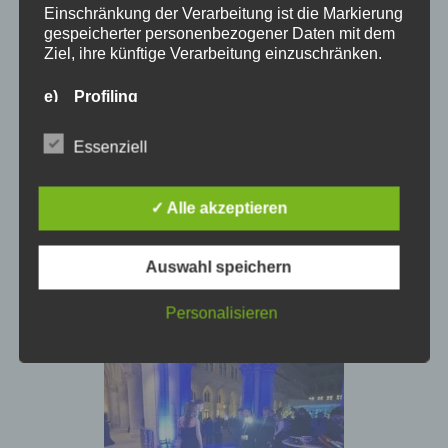
Einschränkung der Verarbeitung ist die Markierung
gespeicherter personenbezogener Daten mit dem
Ziel, ihre künftige Verarbeitung einzuschränken.
e) Profiling
Profiling ist jede Art der automatisierten
Verarbeitung personenbezogener Daten, die darin
Essenziell
besteht, dass diese personenbezogenen Daten
verwendet werden, um bestimmte persönliche
Aspekte, die sich auf eine natürliche Person
✓ Alle akzeptieren
beziehen, zu bewerten, insbesondere, um Aspekte
bezüglich Arbeitsleistung, wirtschaftlicher Lage,
Gesundheit, persönlicher Vorlieben, Interessen,
Auswahl speichern
Zuverlässigkeit, Verhalten, Aufenthaltsort oder
Ortswechsel dieser natürlichen Person zu
Personalisieren
analysieren oder vorherzusagen.
f) Pseudonymisierung
Pseudonymisierung ist die Verarbeitung
personenbezogener Daten in einer Weise, auf
welche die personenbezogenen Daten ohne