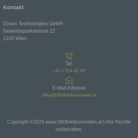
Computersystem abgelegt und gespeichert
Kontakt
werden. Sie können die Verwendung von Cookies,
LocalStorage und SessionStorage durch
entsprechende Einstellung in Ihrem Browser
Dimas Technologies GmbH
verhindern.
Gewerbeparkstrasse 12
1220 Wien
Zahlreiche Internetseiten und Server verwenden
Cookies. Viele Cookies enthalten eine sogenannte
Cookie-ID. Eine Cookie-ID ist eine eindeutige
Kennung des Cookies. Sie besteht aus einer
Tel.
Zeichenfolge, durch welche Internetseiten und
Server dem konkreten Internetbrowser zugeordnet
+43 1 214 42 92
werden können, in dem das Cookie gespeichert
wurde. Dies ermöglicht es den besuchten
E-Mail Adresse
Internetseiten und Servern, den individuellen
office@360fotoboxmieten.at
Browser der betroffenen Person von anderen
Internetbrowsern, die andere Cookies enthalten,
zu unterscheiden. Ein bestimmter Internetbrowser
kann über die eindeutige Cookie-ID wiedererkannt
und identifiziert werden.
Copyright ©2024 www.360fotoboxmieten.at | Alle Rechte
vorbehalten.
Durch den Einsatz von Cookies kann den Nutzern