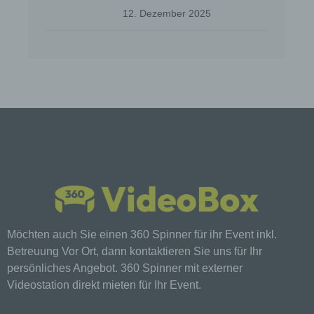
12. Dezember 2025
j) Dritter
Dritter ist eine natürliche oder juristische Person,
Behörde, Einrichtung oder andere Stelle außer der
betroffenen Person, dem Verantwortlichen, dem
Auftragsverarbeiter und den Personen, die unter
der unmittelbaren Verantwortung des
Verantwortlichen oder des Auftragsverarbeiters
befugt sind, die personenbezogenen Daten zu
verarbeiten.
k) Einwilligung
Einwilligung ist jede von der betroffenen Person
freiwillig für den bestimmten Fall in informierter
Weise und unmissverständlich abgegebene
Willensbekundung in Form einer Erklärung oder
Möchten auch Sie einen 360 Spinner für ihr Event inkl.
einer sonstigen eindeutigen bestätigenden
Betreuung Vor Ort, dann kontaktieren Sie uns für Ihr
Handlung, mit der die betroffene Person zu
persönliches Angebot. 360 Spinner mit externer
verstehen gibt, dass sie mit der Verarbeitung der
Videostation direkt mieten für Ihr Event.
sie betreffenden personenbezogenen Daten
einverstanden ist.