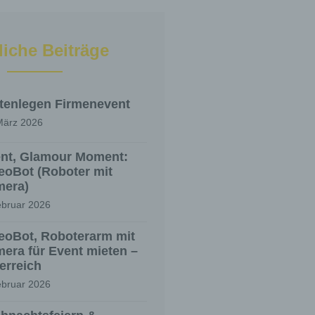
liche Beiträge
tenlegen Firmenevent
März 2026
nt, Glamour Moment:
eoBot (Roboter mit
era)
ebruar 2026
eoBot, Roboterarm mit
era für Event mieten –
erreich
ebruar 2026