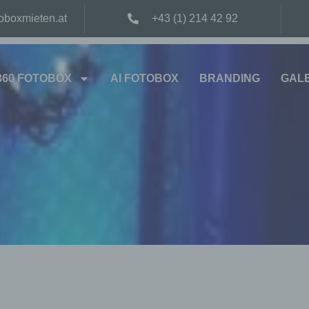
oboxmieten.at
+43 (1) 214 42 92
360 FOTOBOX
AI FOTOBOX
BRANDING
GAL