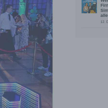
Wei
Fir
Sim
all
12. 