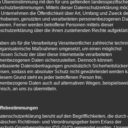
obox und mache deine
n Übereinstimmung mit den für uns geltenden landesspezifisch
renes Team telefonisch oder per Mail
schutzbestimmungen. Mittels dieser Datenschutzerklärung mö
 Unternehmen die Öffentlichkeit über Art, Umfang und Zweck de
s Event zu gestalten.
rhobenen, genutzten und verarbeiteten personenbezogenen Da
mieren. Ferner werden betroffene Personen mittels dieser
schutzerklärung über die ihnen zustehenden Rechte aufgeklärt
aben als für die Verarbeitung Verantwortlicher zahlreiche techn
rganisatorische Maßnahmen umgesetzt, um einen möglichst
nlosen Schutz der über diese Internetseite verarbeiteten
nenbezogenen Daten sicherzustellen. Dennoch können
netbasierte Datenübertragungen grundsätzlich Sicherheitslücke
isen, sodass ein absoluter Schutz nicht gewährleistet werden k
iesem Grund steht es jeder betroffenen Person frei,
nenbezogene Daten auch auf alternativen Wegen, beispielswe
onisch, an uns zu übermitteln.
iffsbestimmungen
atenschutzerklärung beruht auf den Begrifflichkeiten, die durch
äischen Richtlinien- und Verordnungsgeber beim Erlass der
schutz-Grundverordnung (DS-GVO) verwendet wurden. Unser