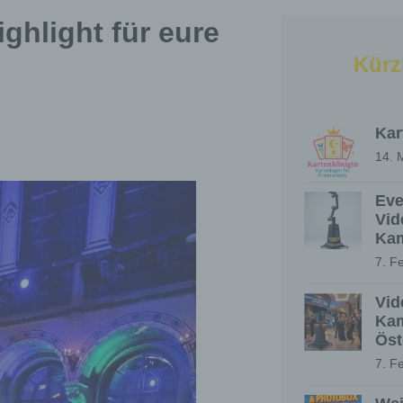
ghlight für eure
Kürz
Kar
14. 
Eve
Vid
Kam
7. F
Vid
Kam
Öst
7. F