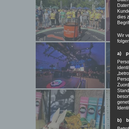
Daten
Kunde
dies 
Begrif
Wir v
folge
a) p
Perso
ident
„betro
Perso
Zuord
Stand
beson
genet
Identi
b) b
Betrof