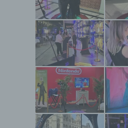
Daten
werde
Perso
Arbei
Inter
diese
f) P
Pseud
einer
Hinzu
betro
Infor
organ
perso
natür
g) Ve
Veran
natür
Stell