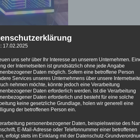
enschutzerklärung
 eure Firmen-Weihnachtsfeier? Dann
: 17.02.2025
ive 360 Grad Fotobox inklusive
. Mit über 100 Events pro Jahr und
reuen uns sehr über Ihr Interesse an unserem Unternehmen. Ein
rer Branche.
ng der Internetseiten ist grundsätzlich ohne jede Angabe
nenbezogener Daten möglich. Sofern eine betroffene Person
dere Services unseres Unternehmens über unsere Internetseite
 ganz einfach integrieren lassen. So
uch nehmen möchte, könnte jedoch eine Verarbeitung
hmen. Zeige Präsenz bei deiner
nenbezogener Daten erforderlich werden. Ist die Verarbeitung
i allen Gästen.
nenbezogener Daten erforderlich und besteht für eine solche
beitung keine gesetzliche Grundlage, holen wir generell eine
lligung der betroffenen Person ein.
vents zur Seite, um sicherzustellen
 Aufbau sowie die technische
erarbeitung personenbezogener Daten, beispielsweise des Na
 könnt.
nschrift, E-Mail-Adresse oder Telefonnummer einer betroffenen
n, erfolgt stets im Einklang mit der Datenschutz-Grundverordnu