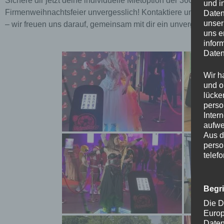
Sichere dir jetzt deine individuelle Mietoption der 360 Vide
und i
Firmenweihnachtsfeier unvergesslich! Kontaktiere unser erfah
Daten
unser
– wir freuen uns darauf, gemeinsam mit dir ein unvergessliche
uns e
infor
Daten
Wir h
und o
lücke
perso
Inter
aufwe
Aus d
perso
telef
Begr
Die D
Europ
Daten