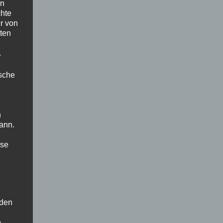
en
chte
r von
ten
.
ische
n
ann.
ise
 den
e