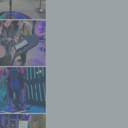
, die darin besteht, dass diese personenbezogenen Daten ver
n, um bestimmte persönliche Aspekte, die sich auf eine natürli
n beziehen, zu bewerten, insbesondere, um Aspekte bezüglich
tsleistung, wirtschaftlicher Lage, Gesundheit, persönlicher Vorli
essen, Zuverlässigkeit, Verhalten, Aufenthaltsort oder Ortswechs
r natürlichen Person zu analysieren oder vorherzusagen.
seudonymisierung
onymisierung ist die Verarbeitung personenbezogener Daten i
 Weise, auf welche die personenbezogenen Daten ohne
ziehung zusätzlicher Informationen nicht mehr einer spezifisch
ffenen Person zugeordnet werden können, sofern diese zusätzl
mationen gesondert aufbewahrt werden und technischen und
isatorischen Maßnahmen unterliegen, die gewährleisten, dass 
nenbezogenen Daten nicht einer identifizierten oder identifizie
lichen Person zugewiesen werden.
rantwortlicher oder für die Verarbeitung Verantwortlicher
twortlicher oder für die Verarbeitung Verantwortlicher ist die
liche oder juristische Person, Behörde, Einrichtung oder andere
e, die allein oder gemeinsam mit anderen über die Zwecke und M