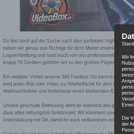
Dat
Du bist noch auf der Suche nach dem perfekten Highlight für
Stand
haben wir genau das Richtige für dich! Mietet unsere innovat
Logoeinbettung und lasst euch von uns professionell betreuen
Wir f
knapp 70 Geräten gehören wir zu den großen Playern in unse
Nutzu
perso
beson
Ein weiterer Vorteil unserer 360 Fotobox: Du kannst dein Logo
Anspr
wird jedes Bild oder Video zur Werbefläche für dein Unterne
perso
Weihnachtsfeier und hinterlasse einen bleibenden Eindruck be
perso
Verar
Einwi
Unsere geschulte Betreuung steht dir während des gesamten E
dass alles reibungslos funktioniert. Wir kümmern uns um den
Die V
Unterstützung vor Ort, damit ihr euch vollkommen entspannen
der A
Perso