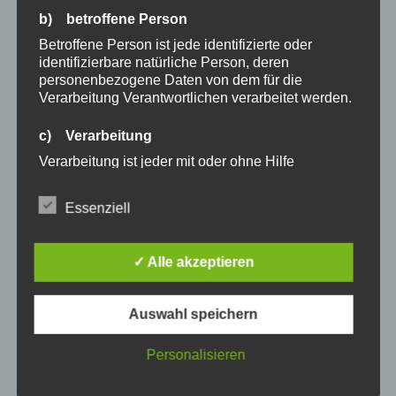
b) betroffene Person
Betroffene Person ist jede identifizierte oder
identifizierbare natürliche Person, deren
personenbezogene Daten von dem für die
Verarbeitung Verantwortlichen verarbeitet werden.
c) Verarbeitung
Verarbeitung ist jeder mit oder ohne Hilfe
automatisierter Verfahren ausgeführte Vorgang
oder jede solche Vorgangsreihe im
Essenziell
Zusammenhang mit personenbezogenen Daten
wie das Erheben, das Erfassen, die Organisation,
das Ordnen, die Speicherung, die Anpassung oder
✓ Alle akzeptieren
Veränderung, das Auslesen, das Abfragen, die
Verwendung, die Offenlegung durch Übermittlung,
Verbreitung oder eine andere Form der
Auswahl speichern
Bereitstellung, den Abgleich oder die Verknüpfung,
die Einschränkung, das Löschen oder die
Personalisieren
Vernichtung.
d) Einschränkung der Verarbeitung