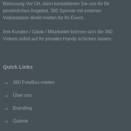
beziehungsweise können die bestimmten Kriterien
Betreuung Vor Ort, dann kontaktieren Sie uns für Ihr
seiner Benennung nach dem Unionsrecht oder
persönliches Angebot. 360 Spinner mit externer
dem Recht der Mitgliedstaaten vorgesehen
Videostation direkt mieten für Ihr Event.
werden.
h) Auftragsverarbeiter
Ihre Kunden / Gäste / Mitarbeiter können sich die 360
Videos sofort auf Ihr privates Handy schicken lassen.
Auftragsverarbeiter ist eine natürliche oder
juristische Person, Behörde, Einrichtung oder
andere Stelle, die personenbezogene Daten im
Auftrag des Verantwortlichen verarbeitet.
Quick Links
i) Empfänger
Empfänger ist eine natürliche oder juristische
360 FotoBox mieten
Person, Behörde, Einrichtung oder andere Stelle,
der personenbezogene Daten offengelegt werden,
Über uns
unabhängig davon, ob es sich bei ihr um einen
Dritten handelt oder nicht. Behörden, die im
Rahmen eines bestimmten Untersuchungsauftrags
Branding
nach dem Unionsrecht oder dem Recht der
Mitgliedstaaten möglicherweise
Galerie
personenbezogene Daten erhalten, gelten jedoch