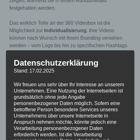
zeigen, während sie in einem Rundumvideo
festgehalten werden.
Das wirklich Tolle an der 360 Videobox ist die
Möglichkeit zur
Individualisierung
. Ihre Videos
können nach Wunsch mit Ihrem Branding versehen
werden – vom Logo bis hin zu spezifischen Hashtags.
Dadurch wird jedes gepostete Video nicht nur zu einer
persönlichen Erinnerung der Gäste, sondern auch zu
Datenschutzerklärung
einem Werbemittel für Ihr Unternehmen. Die
Stand: 17.02.2025
Kurzvideos können sofort auf sozialen Medien geteilt
werden, wodurch Sie Ihre Reichweite maximieren und
Wir freuen uns sehr über Ihr Interesse an unserem
Ihre Marke bekannter machen können. Jeder Gast wird
Unternehmen. Eine Nutzung der Internetseiten ist
grundsätzlich ohne jede Angabe
zum Markenbotschafter, indem er seine
personenbezogener Daten möglich. Sofern eine
unvergesslichen Erlebnisse teilt, was Ihrer Marke
betroffene Person besondere Services unseres
Sichtbarkeit und Aufmerksamkeit verleiht.
Unternehmens über unsere Internetseite in
Anspruch nehmen möchte, könnte jedoch eine
Diese interaktiven Optionen fördern nicht nur die
Verarbeitung personenbezogener Daten
erforderlich werden. Ist die Verarbeitung
Interaktion während Ihrer Veranstaltung, sondern