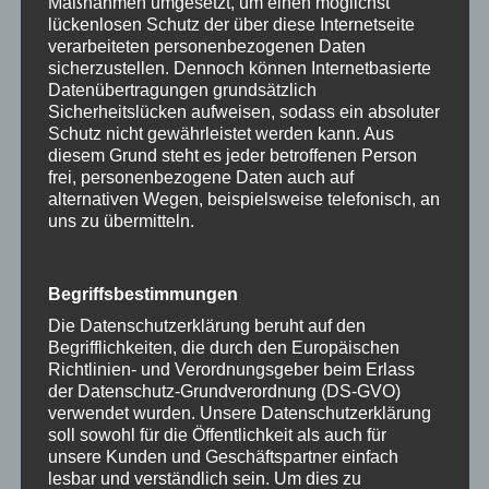
Maßnahmen umgesetzt, um einen möglichst
Messe zu einem unvergesslichen Erlebnis machen,
lückenlosen Schutz der über diese Internetseite
das sowohl Spaß bringt als auch Ihre Marke ins
verarbeiteten personenbezogenen Daten
sicherzustellen. Dennoch können Internetbasierte
Rampenlicht rückt!
Datenübertragungen grundsätzlich
Sicherheitslücken aufweisen, sodass ein absoluter
Schutz nicht gewährleistet werden kann. Aus
diesem Grund steht es jeder betroffenen Person
frei, personenbezogene Daten auch auf
alternativen Wegen, beispielsweise telefonisch, an
uns zu übermitteln.
Begriffsbestimmungen
Die Datenschutzerklärung beruht auf den
Begrifflichkeiten, die durch den Europäischen
Richtlinien- und Verordnungsgeber beim Erlass
der Datenschutz-Grundverordnung (DS-GVO)
verwendet wurden. Unsere Datenschutzerklärung
soll sowohl für die Öffentlichkeit als auch für
unsere Kunden und Geschäftspartner einfach
lesbar und verständlich sein. Um dies zu