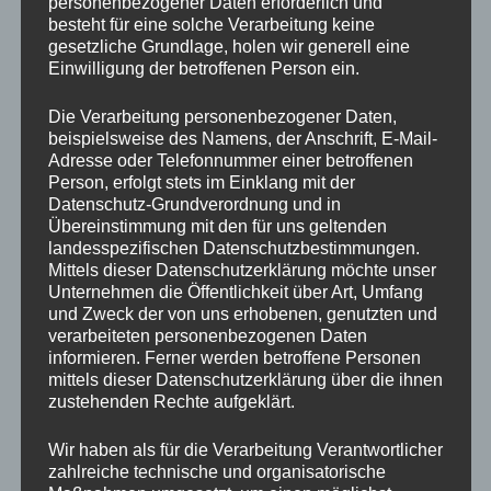
personenbezogener Daten erforderlich und
helfen auch dabei, Netzwerke zu bilden und neue
besteht für eine solche Verarbeitung keine
Kontakte zu knüpfen. Die Fotobox und die 360
gesetzliche Grundlage, holen wir generell eine
Videobox sind Gesprächsthemen und schaffen eine
Einwilligung der betroffenen Person ein.
positive, einladende Atmosphäre, die die Gäste dazu
ermutigt, aktiv teilzunehmen.
Die Verarbeitung personenbezogener Daten,
beispielsweise des Namens, der Anschrift, E-Mail-
Adresse oder Telefonnummer einer betroffenen
Automaten Dimas ist die ideale Lösung für
Person, erfolgt stets im Einklang mit der
Unternehmen, die ihren Veranstaltungen einen
Datenschutz-Grundverordnung und in
frischen und modernen Touch verleihen möchten.
Übereinstimmung mit den für uns geltenden
Unsere Fotoboxen und 360 Videospinner sind nicht
landesspezifischen Datenschutzbestimmungen.
Mittels dieser Datenschutzerklärung möchte unser
nur einfache Dienstleistungen, sondern vielmehr ein
Unternehmen die Öffentlichkeit über Art, Umfang
Erlebnis, das den Teilnehmern in Erinnerung bleibt
und Zweck der von uns erhobenen, genutzten und
und gleichzeitig Ihre Marke stärkt.
verarbeiteten personenbezogenen Daten
informieren. Ferner werden betroffene Personen
Zögern Sie nicht, uns zu kontaktieren! Besuchen Sie
mittels dieser Datenschutzerklärung über die ihnen
zustehenden Rechte aufgeklärt.
unsere Webseite www.automatenvermietung.at, um
mehr über unsere Angebote zu erfahren, und fordern
Wir haben als für die Verarbeitung Verantwortlicher
Sie eine unverbindliche Anfrage an. Lassen Sie uns
zahlreiche technische und organisatorische
gemeinsam Ihr nächstes Firmen-Event oder Ihre